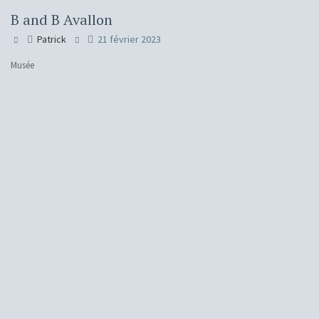
B and B Avallon
Patrick
21 février 2023
Musée
H
Ins