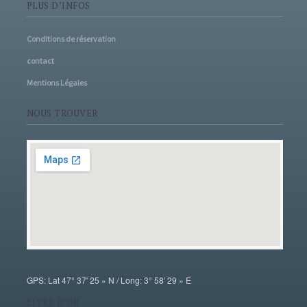
PLUS D’INFOS
Conditions de réservation
contact
Mentions Légales
NOUS TROUVER
GPS: Lat 47° 37′ 25 » N / Long: 3° 58′ 29 » E
LIVRE D'OR