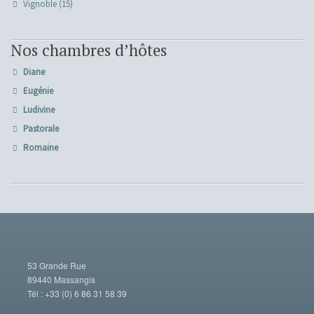
Vignoble
(15)
Nos chambres d’hôtes
Diane
Eugénie
Ludivine
Pastorale
Romaine
53 Grande Rue
89440 Massangis
Tél : +33 (0) 6 86 31 58 39