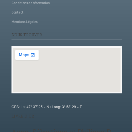
Conditions de réservation
contact
Mentions Légales
NOUS TROUVER
GPS: Lat 47° 37′ 25 » N / Long: 3° 58′ 29 » E
LIVRE D'OR
Anne, Sébastiana et Philippe D.