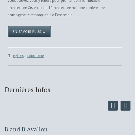
Vous pouvez vous y rendre pour profiter de la formidable
architecture Cistercienne. L’architecture romane confère une
homogénéité remarquable à l’ensemble ...
EN SAVOIR PLUS →
eglises
,
patrimoine
Dernières Infos
B and B Avallon