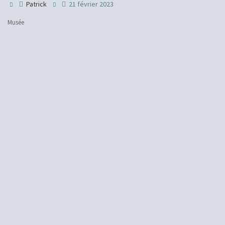
Patrick
21 février 2023
Musée
H
Ins