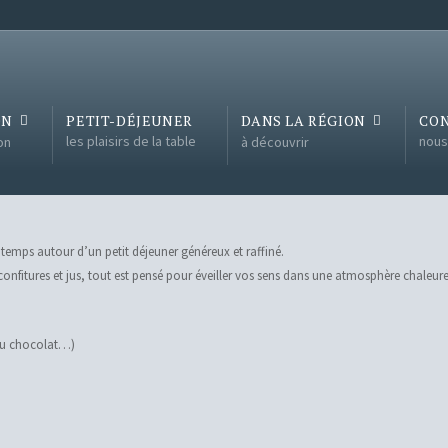
ON
PETIT-DÉJEUNER
DANS LA RÉGION
CO
les plaisirs de la table
nous
on
à découvrir
mps autour d’un petit déjeuner généreux et raffiné.
, confitures et jus, tout est pensé pour éveiller vos sens dans une atmosphère chaleur
s au chocolat…)