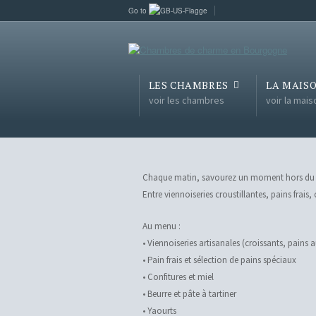
Go to
LES CHAMBRES
LA MAIS
voir les chambres
voir la mais
Chaque matin, savourez un moment hors du te
Entre viennoiseries croustillantes, pains frais
Au menu :
• Viennoiseries artisanales (croissants, pain
• Pain frais et sélection de pains spéciaux
• Confitures et miel
• Beurre et pâte à tartiner
• Yaourts