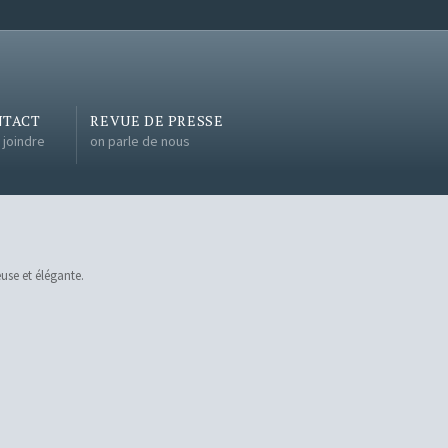
NTACT
REVUE DE PRESSE
 joindre
on parle de nous
euse et élégante.