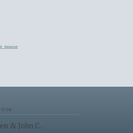
 D'OR
en & John C.