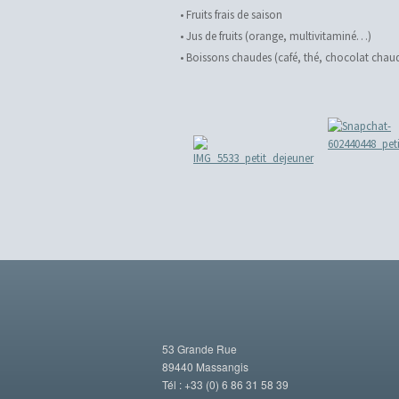
• Fruits frais de saison
• Jus de fruits (orange, multivitaminé…)
• Boissons chaudes (café, thé, chocolat chau
53 Grande Rue
89440 Massangis
Tél : +33 (0) 6 86 31 58 39