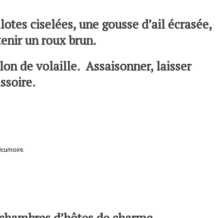
alotes ciselées, une gousse d’ail écrasée,
enir un roux brun.
lon de volaille. Assaisonner, laisser
ssoire.
 écumoire.
os chambres d’hôtes de charme.