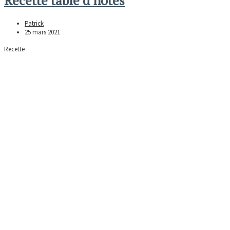
Recette table d’hôtes
Patrick
25 mars 2021
Recette
Chambres d’hôtes de charme chic
Patrick
11 février 2021
Royal
Chambre d’Hôte en Bourgogne
Patrick
25 novembre 2020