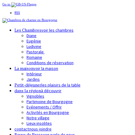
Go to
RSS
Les Chambres
voir les chambres
Diane
Eugénie
Ludivine
Pastorale
Romaine
Conditions de réservation
La maison
voir la maison
Intérieur
Jardins
Petit-déjeuner
les plaisirs de la table
dans la région
à découvrir
Vignobles
Partimoine de Bourgogne
Evénements / Offrir
Activités en Bourgogne
Notre village
Lieux insolites
contact
nous joindre
Revue de Presse
on parle de nous