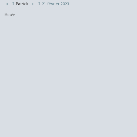
Patrick
21 février 2023
Musée
H
Ins