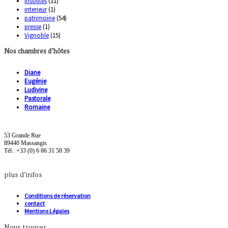
Insolites
(11)
interieur
(1)
patrimoine
(54)
presse
(1)
Vignoble
(15)
Nos chambres d’hôtes
Diane
Eugénie
Ludivine
Pastorale
Romaine
53 Grande Rue
89440 Massangis
Tél : +33 (0) 6 86 31 58 39
plus d’infos
Conditions de réservation
contact
Mentions Légales
Nous trouver