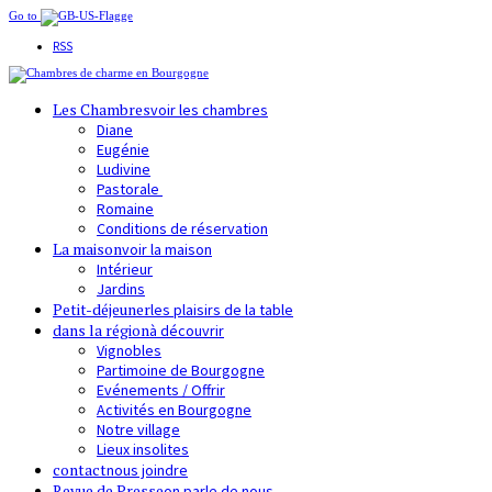
Go to
RSS
Les Chambres
voir les chambres
Diane
Eugénie
Ludivine
Pastorale
Romaine
Conditions de réservation
La maison
voir la maison
Intérieur
Jardins
Petit-déjeuner
les plaisirs de la table
dans la région
à découvrir
Vignobles
Partimoine de Bourgogne
Evénements / Offrir
Activités en Bourgogne
Notre village
Lieux insolites
contact
nous joindre
Revue de Presse
on parle de nous