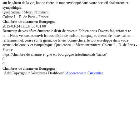
sur le gâteau de la vie, bonne chère, le tout enveloppé dans votre accueil chaleureux et
sympathique.
Quel cadeau ! Merci infiniment.
Colette L . D. de Paris - France .
Chambres de charme en Bourgogne
2015-03-24T11:37:53+01:00
Beaucoup de vos hôtes émettent le désir de revenir. Et bien nous l’avons fait, refait et re
re… Nous venons assouvir ici nos désirs de maison, campagne, cheminée, luxe, calme…
raffinement et, cerise sur le gâteau de la vie, bonne chère, le tout enveloppé dans votre
accueil chaleureux et sympathique. Quel cadeau ! Merci infiniment. Colette L . D. de Paris -
France .
https://chambre-de-charme-et-gite-en-bourgogne.fr/testimonials/france/
0
0
Chambres de charme en Bourgogne
Add Copyright in Wordpress Dashboard:
Appearance > Customize