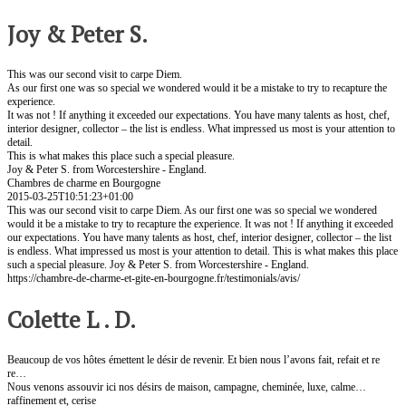
Joy & Peter S.
This was our second visit to carpe Diem.
As our first one was so special we wondered would it be a mistake to try to recapture the
experience.
It was not ! If anything it exceeded our expectations. You have many talents as host, chef,
interior designer, collector – the list is endless. What impressed us most is your attention to
detail.
This is what makes this place such a special pleasure.
Joy & Peter S. from Worcestershire - England.
Chambres de charme en Bourgogne
2015-03-25T10:51:23+01:00
This was our second visit to carpe Diem. As our first one was so special we wondered
would it be a mistake to try to recapture the experience. It was not ! If anything it exceeded
our expectations. You have many talents as host, chef, interior designer, collector – the list
is endless. What impressed us most is your attention to detail. This is what makes this place
such a special pleasure. Joy & Peter S. from Worcestershire - England.
https://chambre-de-charme-et-gite-en-bourgogne.fr/testimonials/avis/
Colette L . D.
Beaucoup de vos hôtes émettent le désir de revenir. Et bien nous l’avons fait, refait et re
re…
Nous venons assouvir ici nos désirs de maison, campagne, cheminée, luxe, calme…
raffinement et, cerise