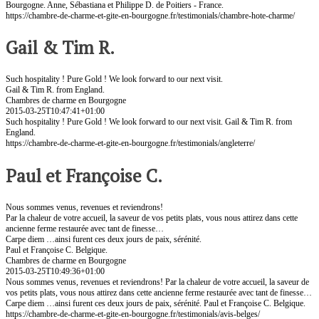
Bourgogne. Anne, Sébastiana et Philippe D. de Poitiers - France.
https://chambre-de-charme-et-gite-en-bourgogne.fr/testimonials/chambre-hote-charme/
Gail & Tim R.
Such hospitality ! Pure Gold ! We look forward to our next visit.
Gail & Tim R. from England.
Chambres de charme en Bourgogne
2015-03-25T10:47:41+01:00
Such hospitality ! Pure Gold ! We look forward to our next visit. Gail & Tim R. from
England.
https://chambre-de-charme-et-gite-en-bourgogne.fr/testimonials/angleterre/
Paul et Françoise C.
Nous sommes venus, revenues et reviendrons!
Par la chaleur de votre accueil, la saveur de vos petits plats, vous nous attirez dans cette
ancienne ferme restaurée avec tant de finesse…
Carpe diem …ainsi furent ces deux jours de paix, sérénité.
Paul et Françoise C. Belgique.
Chambres de charme en Bourgogne
2015-03-25T10:49:36+01:00
Nous sommes venus, revenues et reviendrons! Par la chaleur de votre accueil, la saveur de
vos petits plats, vous nous attirez dans cette ancienne ferme restaurée avec tant de finesse…
Carpe diem …ainsi furent ces deux jours de paix, sérénité. Paul et Françoise C. Belgique.
https://chambre-de-charme-et-gite-en-bourgogne.fr/testimonials/avis-belges/