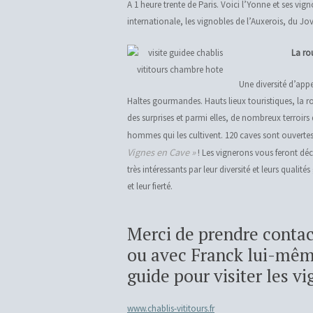
A 1 heure trente de Paris. Voici l’Yonne et ses vi
internationale, les vignobles de l’Auxerois, du Jo
La ro
Une diversité d’appe
Haltes gourmandes. Hauts lieux touristiques, la r
des surprises et parmi elles, de nombreux terroirs
hommes qui les cultivent. 120 caves sont ouvertes 
Vignes en Cave »
! Les vignerons vous feront déc
très intéressants par leur diversité et leurs quali
et leur fierté.
Merci de prendre contac
ou avec Franck lui-même
guide pour visiter les v
www.chablis-vititours.fr