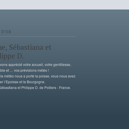
 D'OR
e, Sébastiana et
lippe D.
ons apprécié votre accueil, votre gentillesse,
able et … vos prévisions météo !
i la météo nous a porté la poisse, vous nous avez
mer l’Epoisse et la Bourgogne.
ébastiana et Philippe D. de Poitiers - France.