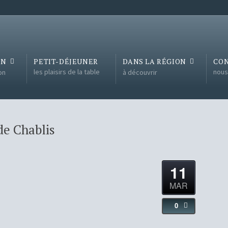
ON
PETIT-DÉJEUNER
DANS LA RÉGION
CO
les plaisirs de la table
nous
on
à découvrir
de Chablis
11
MAR
0