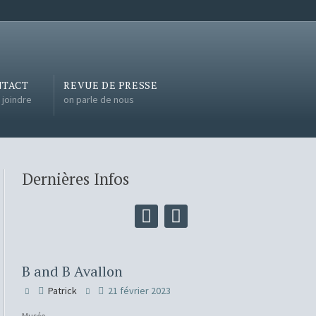
NTACT
REVUE DE PRESSE
 joindre
on parle de nous
Dernières Infos
B and B Avallon
Patrick
21 février 2023