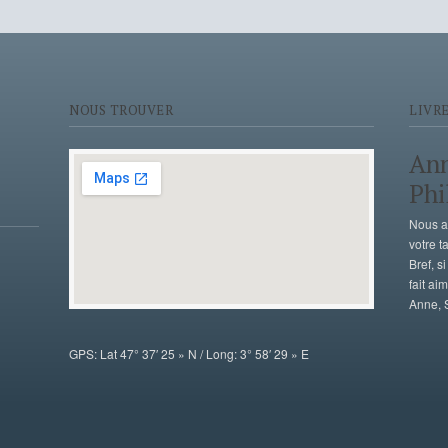
NOUS TROUVER
LIVRE
Ann
Phi
Nous av
votre t
Bref, s
fait ai
Anne, S
GPS: Lat 47° 37′ 25 » N / Long: 3° 58′ 29 » E