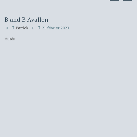
B and B Avallon
Patrick
21 février 2023
Musée
H
Ins