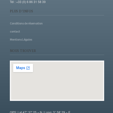
Tél : +33 (0) 6 86 31 58 39
PLUS D’INFOS
Conditions de réservation
contact
Mentions Légales
NOUS TROUVER
GPS: Lat 47° 37′ 25 » N / Long: 3° 58′ 29 » E