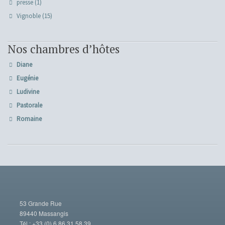
presse
(1)
Vignoble
(15)
Nos chambres d’hôtes
Diane
Eugénie
Ludivine
Pastorale
Romaine
53 Grande Rue
89440 Massangis
Tél : +33 (0) 6 86 31 58 39