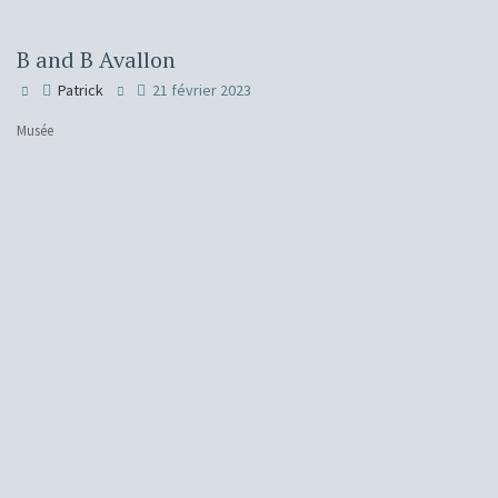
B and B Avallon
Patrick
21 février 2023
Musée
H
Ins