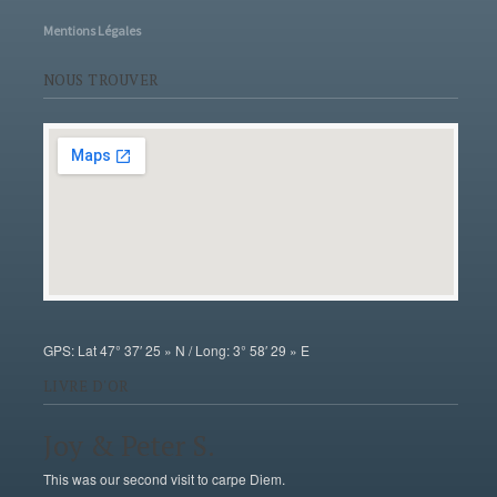
Mentions Légales
NOUS TROUVER
GPS: Lat 47° 37′ 25 » N / Long: 3° 58′ 29 » E
LIVRE D'OR
Joy & Peter S.
This was our second visit to carpe Diem.