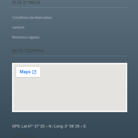
PLUS D’INFOS
Conditions de réservation
contact
Mentions Légales
NOUS TROUVER
GPS: Lat 47° 37′ 25 » N / Long: 3° 58′ 29 » E
LIVRE D'OR