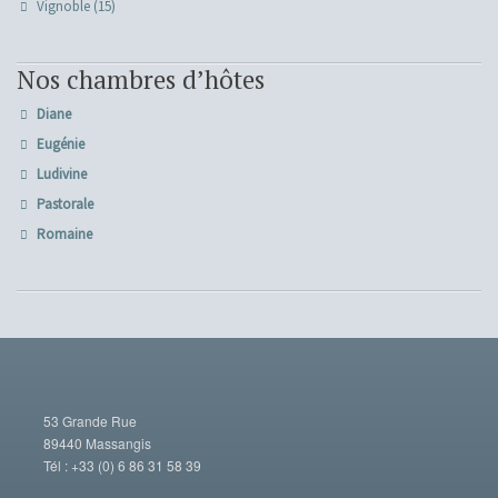
Vignoble
(15)
Nos chambres d’hôtes
Diane
Eugénie
Ludivine
Pastorale
Romaine
53 Grande Rue
89440 Massangis
Tél : +33 (0) 6 86 31 58 39