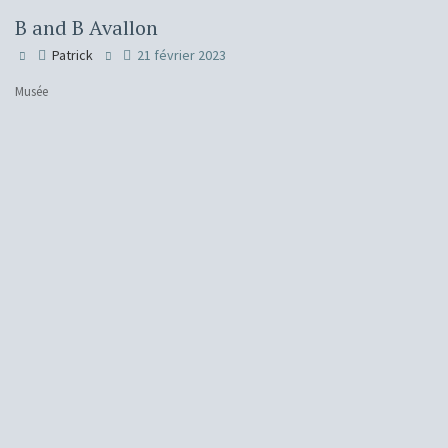
B and B Avallon
Patrick
21 février 2023
Musée
H
Ins