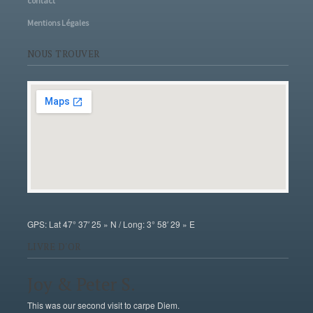
contact
Mentions Légales
NOUS TROUVER
GPS: Lat 47° 37′ 25 » N / Long: 3° 58′ 29 » E
LIVRE D'OR
Joy & Peter S.
This was our second visit to carpe Diem.